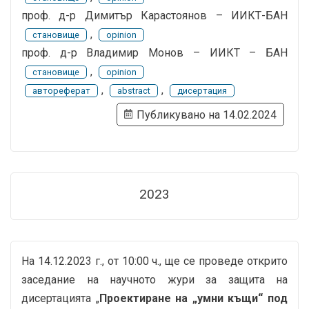
проф. д-р Димитър Карастоянов – ИИКТ-БАН
,
становище
opinion
проф. д-р Владимир Монов – ИИКТ – БАН
,
становище
opinion
,
,
автореферат
abstract
дисертация
Публикувано на 14.02.2024
2023
На 14.12.2023 г., от 10:00 ч., ще се проведе открито
заседание на научното жури за защита на
дисертацията „
Проектиране на „умни къщи“ под