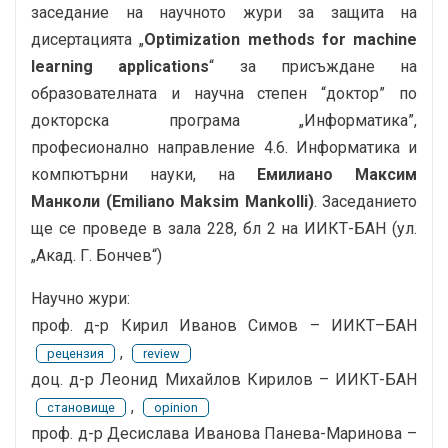
заседание на научното жури за защита на
дисертацията „
Optimization methods for machine
learning applications
“ за присъждане на
образователната и научна степен “доктор” по
докторска програма „Информатика”,
професионално направление 4.6. Информатика и
компютърни науки, на
Емилиано Максим
Манколи (Emiliano Maksim Mankolli)
. Заседанието
ще се проведе в зала 228, бл 2 на ИИКТ-БАН (ул.
„Акад. Г. Бончев“)
Научно жури:
проф. д-р Кирил Иванов Симов – ИИКТ–БАН
,
рецензия
review
доц. д-р Леонид Михайлов Кирилов – ИИКТ-БАН
,
становище
opinion
проф. д-р Десислава Иванова Панева-Маринова –