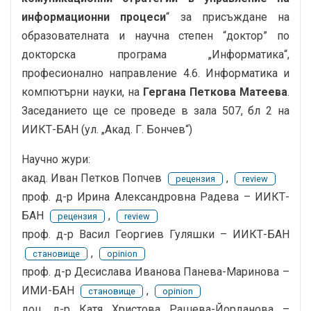
информационни процеси
“ за присъждане на
образователната и научна степен “доктор” по
докторска програма „Информатика“,
професионално направление 4.6. Информатика и
компютърни науки, на
Гергана Петкова Матеева
.
Заседанието ще се проведе в зала 507, бл 2 на
ИИКТ-БАН (ул. „Акад. Г. Бончев“)
Научно жури:
акад. Иван Петков Попчев
,
рецензия
review
проф. д-р Ирина Александровна Радева – ИИКТ-
БАН
,
рецензия
review
проф. д-р Васил Георгиев Гуляшки – ИИКТ-БАН
,
становище
opinion
проф. д-р Десислава Иванова Панева-Маринова –
ИМИ-БАН
,
становище
opinion
доц. д-р Катя Христова Рашева-Йорданова –