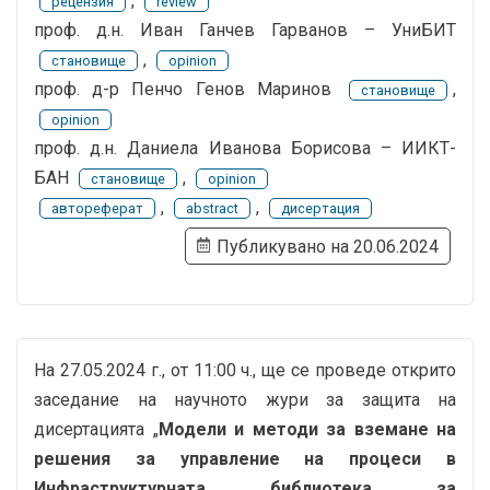
,
рецензия
review
проф. д.н. Иван Ганчев Гарванов – УниБИТ
,
становище
opinion
проф. д-р Пенчо Генов Маринов
,
становище
opinion
проф. д.н. Даниела Иванова Борисова – ИИКТ-
БАН
,
становище
opinion
,
,
автореферат
abstract
дисертация
Публикувано на 20.06.2024
На 27.05.2024 г., от 11:00 ч., ще се проведе открито
заседание на научното жури за защита на
дисертацията „
Модели и методи за вземане на
решения за управление на процеси в
Инфраструктурната библиотека за