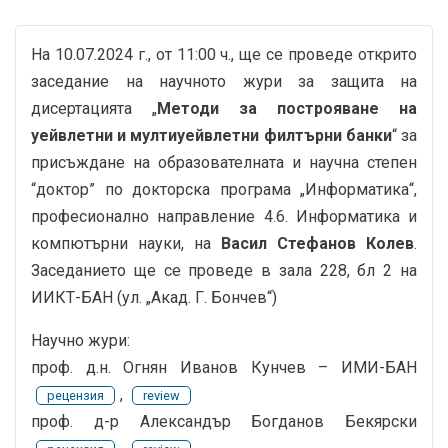
На 10.07.2024 г., от 11:00 ч., ще се проведе открито
заседание на научното жури за защита на
дисертацията „
Методи за построяване на
уейвлетни и мултиуейвлетни филтърни банки
“ за
присъждане на образователната и научна степен
“доктор” по докторска програма „Информатика“,
професионално направление 4.6. Информатика и
компютърни науки, на
Васил Стефанов Колев
.
Заседанието ще се проведе в зала 228, бл 2 на
ИИКТ-БАН (ул. „Акад. Г. Бончев“)
Научно жури:
проф. д.н. Огнян Иванов Кунчев – ИМИ-БАН
,
рецензия
review
проф. д-р Александър Богданов Бекярски