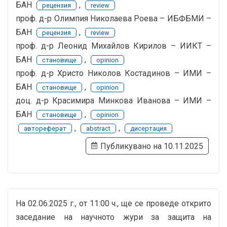
БАН
,
рецензия
review
проф. д-р Олимпия Николаева Роева – ИБФБМИ –
БАН
,
рецензия
review
проф. д-р Леонид Михайлов Кирилов – ИИКТ –
БАН
,
становище
opinion
проф. д-р Христо Николов Костадинов – ИМИ –
БАН
,
становище
opinion
доц. д-р Красимира Минкова Иванова – ИМИ –
БАН
,
становище
opinion
,
,
автореферат
abstract
дисертация
Публикувано на 10.11.2025
На 02.06.2025 г., от 11:00 ч., ще се проведе открито
заседание на научното жури за защита на