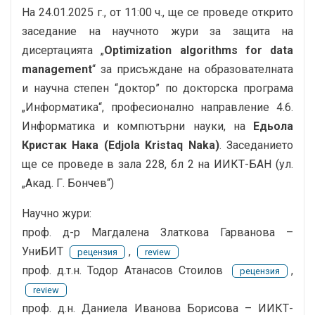
На 24.01.2025 г., от 11:00 ч., ще се проведе открито
заседание на научното жури за защита на
дисертацията „
Optimization algorithms for data
management
“ за присъждане на образователната
и научна степен “доктор” по докторска програма
„Информатика“, професионално направление 4.6.
Информатика и компютърни науки, на
Едьола
Кристак Нака (Edjola Kristaq Naka)
. Заседанието
ще се проведе в зала 228, бл 2 на ИИКТ-БАН (ул.
„Акад. Г. Бончев“)
Научно жури:
проф. д-р Магдалена Златкова Гарванова –
УниБИТ
,
рецензия
review
проф. д.т.н. Тодор Атанасов Стоилов
,
рецензия
review
проф. д.н. Даниела Иванова Борисова – ИИКТ-