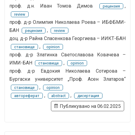
проф. д.н. Иван Томов Димов
,
рецензия
review
проф. д-р Олимпия Николаева Роева – ИБФБМИ-
БАН
,
рецензия
review
доц. д-р Райна Спасенкова Георгиева – ИИКТ-БАН
,
становище
opinion
проф. д-р Златинка Светославова Ковачева –
ИМИ-БАН
,
становище
opinion
проф. д-р Евдокия Николаева Сотирова –
Бургаски университет „Проф. Асен Златаров“
,
становище
opinion
,
,
автореферат
abstract
дисертация
Публикувано на 06.02.2025