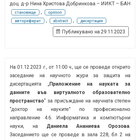
доц. д-р Нина Христова Добринкова – ИИКТ – БАН
,
становище
opinion
,
,
автореферат
abstract
дисертация
Публикувано на 29.11.2023
На 01.12.2023 г., от 11:00 ч., ще се проведе открито
заседание на научното жури за защита на
дисертацията „
Приложение на науката за
данните във виртуалното образователно
пространство
“ за присъждане на научната степен
“доктор на науките” по професионално
направление 4.6. Информатика и компютърни
науки, на
Даниела Ананиева Орозова
.
Заседанието ще се проведе в зала 228, бл 2 на