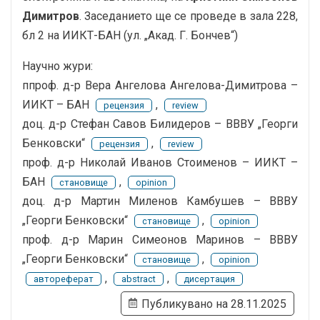
Димитров
. Заседанието ще се проведе в зала 228,
бл 2 на ИИКТ-БАН (ул. „Акад. Г. Бончев“)
Научно жури:
ппроф. д-р Вера Ангелова Ангелова-Димитрова –
ИИКТ – БАН
,
рецензия
review
доц. д-р Стефан Савов Билидеров – ВВВУ „Георги
Бенковски“
,
рецензия
review
проф. д-р Николай Иванов Стоименов – ИИКТ –
БАН
,
становище
opinion
доц. д-р Мартин Миленов Камбушев – ВВВУ
„Георги Бенковски“
,
становище
opinion
проф. д-р Марин Симеонов Маринов – ВВВУ
„Георги Бенковски“
,
становище
opinion
,
,
автореферат
abstract
дисертация
Публикувано на 28.11.2025