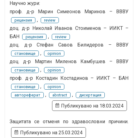
Научно жури:
проф. д-р Марин Симеонов Маринов – ВВВУ
,
рецензия
review
доц. д-р Николай Иванов Стоименов – ИИКТ –
БАН
,
рецензия
review
доц. д-р Стефан Савов Билидеров – ВВВУ
,
становище
opinion
доц. д-р Мартин Миленов Камбушев – ВВВУ
,
становище
opinion
проф. д-р Костадин Костадинов – ИИКТ – БАН
,
становище
opinion
,
,
автореферат
abstract
дисертация
Публикувано на 18.03.2024
Защитата се отменя по здравословни причини.
Публикувано на 25.03.2024