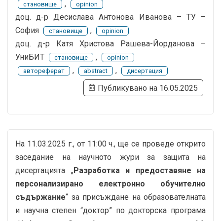
,
становище
opinion
доц. д-р Десислава Антонова Иванова – ТУ –
София
,
становище
opinion
доц. д-р Катя Христова Рашева-Йорданова –
УниБИТ
,
становище
opinion
,
,
автореферат
abstract
дисертация
Публикувано на 16.05.2025
На 11.03.2025 г., от 11:00 ч., ще се проведе открито
заседание на научното жури за защита на
дисертацията „
Разработка и предоставяне на
персонализирано електронно обучително
съдържание
“ за присъждане на образователната
и научна степен “доктор” по докторска програма