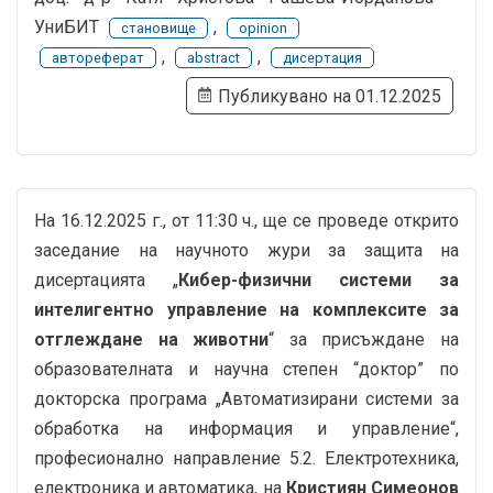
УниБИТ
,
становище
opinion
,
,
автореферат
abstract
дисертация
Публикувано на 01.12.2025
На 16.12.2025 г., от 11:30 ч., ще се проведе открито
заседание на научното жури за защита на
дисертацията „
Кибер-физични системи за
интелигентно управление на комплексите за
отглеждане на животни
“ за присъждане на
образователната и научна степен “доктор” по
докторска програма „Автоматизирани системи за
обработка на информация и управление“,
професионално направление 5.2. Електротехника,
електроника и автоматика, на
Кристиян Симеонов