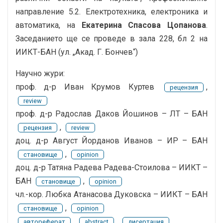
направление 5.2. Електротехника, електроника и
автоматика, на
Екатерина Спасова Цопанова
.
Заседанието ще се проведе в зала 228, бл 2 на
ИИКТ-БАН (ул. „Акад. Г. Бончев“)
Научно жури:
проф. д-р Иван Крумов Куртев
,
рецензия
review
проф. д-р Радослав Даков Йошинов – ЛТ – БАН
,
рецензия
review
доц. д-р Август Йорданов Иванов – ИР – БАН
,
становище
opinion
доц. д-р Татяна Радева Радева-Стоилова – ИИКТ –
БАН
,
становище
opinion
чл.-кор. Любка Атанасова Дуковска – ИИКТ – БАН
,
становище
opinion
,
,
автореферат
abstract
дисертация