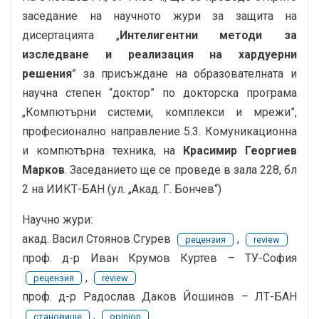
заседание на научното жури за защита на
дисертацията „
Интелигентни методи за
изследване и реализация на хардуерни
решения
” за присъждане на образователната и
научна степен “доктор” по докторска програма
„Компютърни системи, комплекси и мрежи”,
професионално направление 5.3. Комуникационна
и компютърна техника, на
Красимир Георгиев
Марков
. Заседанието ще се проведе в зала 228, бл
2 на ИИКТ-БАН (ул. „Акад. Г. Бончев“)
Научно жури:
акад. Васил Стоянов Сгурев
,
рецензия
review
проф. д-р Иван Крумов Куртев – ТУ-София
,
рецензия
review
проф. д-р Радослав Даков Йошинов – ЛТ-БАН
,
становище
opinion