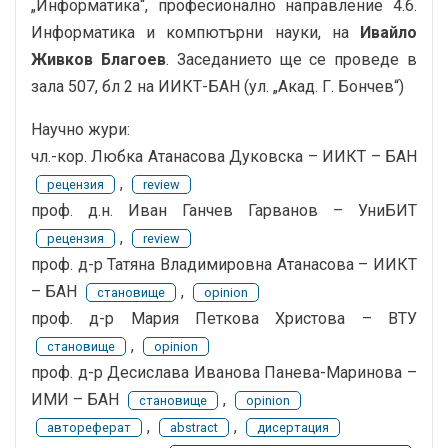
„Информатика“, професионално направление 4.6.
Информатика и компютърни науки, на
Ивайло
Живков Благоев
. Заседанието ще се проведе в
зала 507, бл 2 на ИИКТ-БАН (ул. „Акад. Г. Бончев“)
Научно жури:
чл.-кор. Любка Атанасова Дуковска – ИИКТ – БАН
,
рецензия
review
проф. д.н. Иван Ганчев Гарванов – УниБИТ
,
рецензия
review
проф. д-р Татяна Владимировна Атанасова – ИИКТ
– БАН
,
становище
opinion
проф. д-р Мария Петкова Христова – ВТУ
,
становище
opinion
проф. д-р Десислава Иванова Панева-Маринова –
ИМИ – БАН
,
становище
opinion
,
,
автореферат
abstract
дисертация