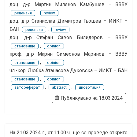
доц. д-р Мартин Миленов Камбушев – ВВВУ
,
рецензия
review
доц. д-р Станислав Димитров Гьошев – ИИКТ –
БАН
,
рецензия
review
доц. д-р Стефан Савов Билидеров – ВВВУ
,
становище
opinion
проф. д-р Марин Симеонов Маринов – ВВВУ
,
становище
opinion
чл.-кор. Любка Атанасова Дуковска – ИИКТ – БАН
,
становище
opinion
,
,
автореферат
abstract
дисертация
Публикувано на 18.03.2024
На 21.03.2024 г., от 11:00 ч., ще се проведе открито