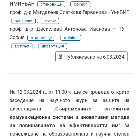
ИМИ–БАН
,
становище
opinion
проф. д-р Магдалена Златкова Гарванова - УниБИТ
,
рецензия
review
проф. д-р Десислава Антонова Иванова – ТУ -
София
,
становище
opinion
,
abstract
дисертация
Публикувано на 6.03.2024
На 12.03.2024 г., от 11:00 ч., ще се проведе открито
заседание на научното жури за защита на
дисертацията „
Съвременните сателитни
комуникационни системи и иновативни методи
за повишаването на ефективността им
” за
присъждане на образователната и научна степен