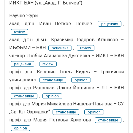
ИИКТ-БАН (ул. „Акад. Г. Бончев“)
Научно жури:
акад. д.т.н. Иван Петков Попчев
,
рецензия
review
акад. д.т.н. д.м.н. Красимир Тодоров Атанасов –
ИБФБМИ – БАН
,
рецензия
review
чл.-кор. Любка Атанасова Дуковска – ИИКТ – БАН
,
рецензия
review
проф. д.н. Веселин Тотев Видев – Тракийски
университет
,
становище
opinion
проф. д-р Радослав Даков Йошинов – ЛТ – БАН
,
становище
opinion
проф. д-р Мария Михайлова Нишева-Павлова – СУ
„Св. Кл. Охридски“
,
становище
opinion
проф. д-р Мария Петкова Христова
,
становище
opinion