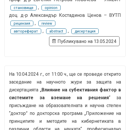
,
становище
opinion
доц. д-р Александър Костадинов Ценов – ВУТП
,
рецензия
review
,
,
автореферат
abstract
дисертация
Публикувано на 13.05.2024
На 10.04.2024 г., от 11:00 ч., ще се проведе открито
заседание на научното жури за защита на
дисертацията „
Влияние на субективния фактор в
системите за вземане на решения
“ за
присъждане на образователната и научна степен
“доктор” по докторска програма „Приложение на
принципите и методите на кибернетиката в
различни области на науката“, професионално