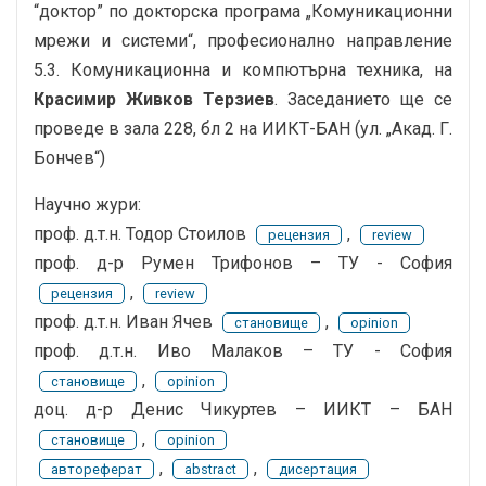
“доктор” по докторска програма „Комуникационни
мрежи и системи“, професионално направление
5.3. Комуникационна и компютърна техника, на
Красимир Живков Терзиев
. Заседанието ще се
проведе в зала 228, бл 2 на ИИКТ-БАН (ул. „Акад. Г.
Бончев“)
Научно жури:
проф. д.т.н. Тодор Стоилов
,
рецензия
review
проф. д-р Румен Трифонов – ТУ - София
,
рецензия
review
проф. д.т.н. Иван Ячев
,
становище
opinion
проф. д.т.н. Иво Малаков – ТУ - София
,
становище
opinion
доц. д-р Денис Чикуртев – ИИКТ – БАН
,
становище
opinion
,
,
автореферат
abstract
дисертация