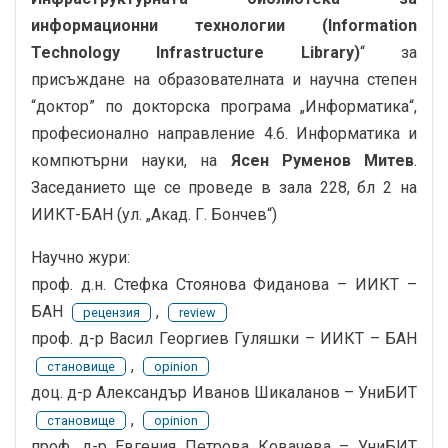
информационни технологии (Information
Technology Infrastructure Library)
“ за
присъждане на образователната и научна степен
“доктор” по докторска програма „Информатика“,
професионално направление 4.6. Информатика и
компютърни науки, на
Ясен Руменов Митев
.
Заседанието ще се проведе в зала 228, бл 2 на
ИИКТ-БАН (ул. „Акад. Г. Бончев“)
Научно жури:
проф. д.н. Стефка Стоянова Фиданова – ИИКТ –
БАН
,
рецензия
review
проф. д-р Васил Георгиев Гуляшки – ИИКT – БАН
,
становище
opinion
доц. д-р Александър Иванов Шикаланов – УниБИТ
,
становище
opinion
проф. д-р Евгения Петрова Ковачева – УниБИТ