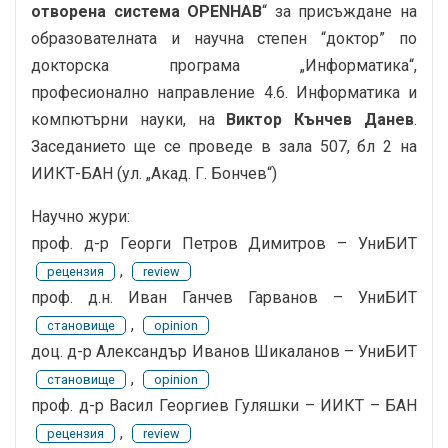
отворена система OPENHAB
“ за присъждане на
образователната и научна степен “доктор” по
докторска програма „Информатика“,
професионално направление 4.6. Информатика и
компютърни науки, на
Виктор Кънчев Данев
.
Заседанието ще се проведе в зала 507, бл 2 на
ИИКТ-БАН (ул. „Акад. Г. Бончев“)
Научно жури:
проф. д-р Георги Петров Димитров – УниБИТ
,
рецензия
review
проф. д.н. Иван Ганчев Гарванов – УниБИТ
,
становище
opinion
доц. д-р Александър Иванов Шикаланов – УниБИТ
,
становище
opinion
проф. д-р Васил Георгиев Гуляшки – ИИКТ – БАН
,
рецензия
review