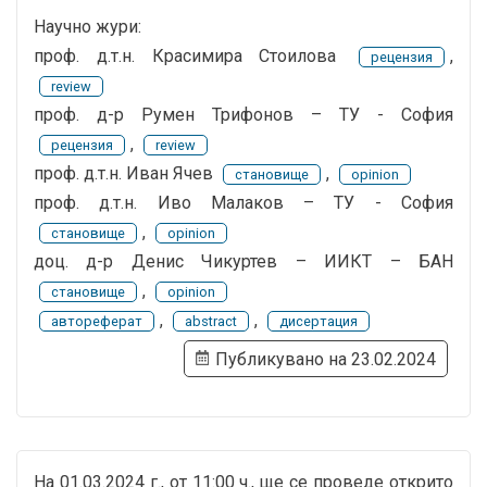
Научно жури:
проф. д.т.н. Красимира Стоилова
,
рецензия
review
проф. д-р Румен Трифонов – ТУ - София
,
рецензия
review
проф. д.т.н. Иван Ячев
,
становище
opinion
проф. д.т.н. Иво Малаков – ТУ - София
,
становище
opinion
доц. д-р Денис Чикуртев – ИИКТ – БАН
,
становище
opinion
,
,
автореферат
abstract
дисертация
Публикувано на 23.02.2024
На 01.03.2024 г., от 11:00 ч., ще се проведе открито