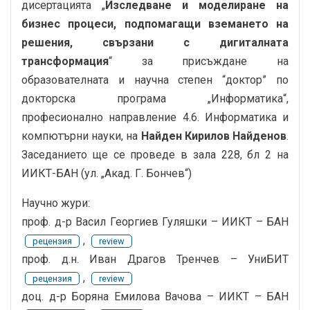
дисертацията „
Изследване и моделиране на
бизнес процеси, подпомагащи вземането на
решения, свързани с дигиталната
трансформация
“ за присъждане на
образователната и научна степен “доктор” по
докторска програма „Информатика“,
професионално направление 4.6. Информатика и
компютърни науки, на
Найден Кирилов Найденов
.
Заседанието ще се проведе в зала 228, бл 2 на
ИИКТ-БАН (ул. „Акад. Г. Бончев“)
Научно жури:
проф. д-р Васил Георгиев Гуляшки – ИИКТ – БАН
,
рецензия
review
проф. д.н. Иван Драгов Тренчев – УниБИТ
,
рецензия
review
доц. д-р Боряна Емилова Вачова – ИИКТ – БАН