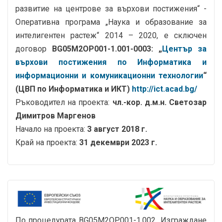
развитие на центрове за върхови постижения“ -
Оперативна програма „Наука и образование за
интелигентен растеж“ 2014 – 2020, е сключен
договор
BG05M2OP001-1.001-0003: „
Център за
върхови постижения по Информатика и
информационни и комуникационни технологии
“
(ЦВП по Информатика и ИКТ)
http://ict.acad.bg/
Ръководител на проекта:
чл.-кор. д.м.н. Светозар
Димитров Маргенов
Начало на проекта:
3 август 2018 г.
Край на проекта:
31 декември 2023 г.
По процедурата BG05M2OP001-1.002 „Изграждане